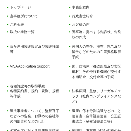
トップページ
事務所案内
当事務所について
行政書士紹介
ご料金表
お客様の声
取扱い業務一覧
警察署に提出する告訴状、告発
状の作成
資産運用関連規定及び関連許認
外国人の在住、滞在、就労及び
可
留学などのための在留資格取得
手続
VISA Application Support
国、自治体（都道府県及び市区
町村）その他行政機関が交付す
る補助金、交付金等の手続
各種許認可の取得手続
各種契約書、規約、規則、規程
法務顧問、監修、リーガルチェ
等作成
ック（社内コンプライアンスな
ど）
違法事業者について、監督官庁
遺産に係る分割協議などのこと
などへの告発、お勤めの会社等
遺言書（自筆証書遺言・公正証
の内部告発などの代行
書遺言・秘密証書遺言等）
各官公庁に対する情報開示請求
慰謝料、養育費の時効中断のた