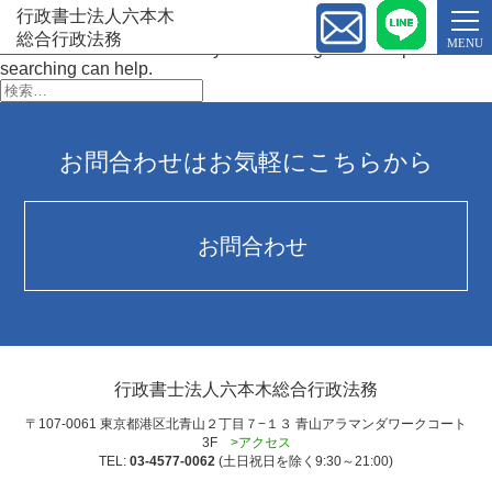
G-NR57D1PRKZ
行政書士法人六本木
Nothing Found
総合行政法務
MENU
It seems we can’t find what you’re looking for. Perhaps
searching can help.
検
索:
お問合わせはお気軽にこちらから
お問合わせ
行政書士法人六本木総合行政法務
〒107-0061 東京都港区北青山２丁目７−１３ 青山アラマンダワークコート
3F
>アクセス
TEL:
03-4577-0062
(土日祝日を除く9:30～21:00)