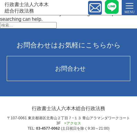
G-NR57D1PRKZ
行政書士法人六本木
Nothing Found
総合行政法務
MENU
It seems we can’t find what you’re looking for. Perhaps
searching can help.
検
索:
お問合わせはお気軽にこちらから
お問合わせ
行政書士法人六本木総合行政法務
〒107-0061 東京都港区北青山２丁目７−１３ 青山アラマンダワークコート
3F
>アクセス
TEL:
03-4577-0062
(土日祝日を除く9:30～21:00)