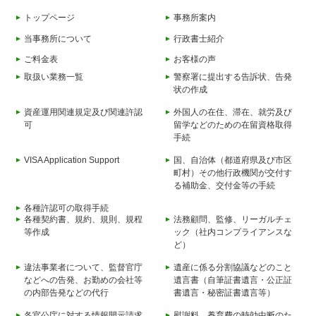
トップページ
事務所案内
当事務所について
行政書士紹介
ご料金表
お客様の声
取扱い業務一覧
警察署に提出する告訴状、告発
状の作成
資産運用関連規定及び関連許認
外国人の在住、滞在、就労及び
可
留学などのための在留資格取得
手続
VISA Application Support
国、自治体（都道府県及び市区
町村）その他行政機関が交付す
る補助金、交付金等の手続
各種許認可の取得手続
各種契約書、規約、規則、規程
法務顧問、監修、リーガルチェ
等作成
ック（社内コンプライアンスな
ど）
違法事業者について、監督官庁
遺産に係る分割協議などのこと
などへの告発、お勤めの会社等
遺言書（自筆証書遺言・公正証
の内部告発などの代行
書遺言・秘密証書遺言等）
各官公庁に対する情報開示請求
慰謝料、養育費の時効中断のた